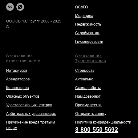
ОСАГО
Медицина
ООО СБ "КС Групп" 2008 - 2025
Недвижимость
©
Строймонтаж
Грузоперевозки
Страхование
Страхование
ответственности
Туроператоров
Нотариусов
Стоимость
Арендаторов
Актуально
Коллекторов
Схема работы
Опасных объектов
Нам доверяют
Удостоверяющих центров
Преимущества
Арбитражных управляющих
Отправить заявку
Причинение вреда третьим
Политика конфиденциальности
лицам
8 800 550 5692