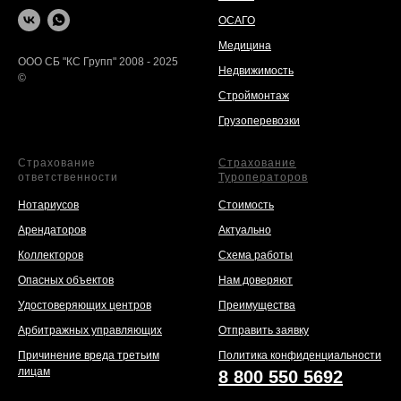
ОСАГО
Медицина
ООО СБ "КС Групп" 2008 - 2025
Недвижимость
©
Строймонтаж
Грузоперевозки
Страхование
Страхование
ответственности
Туроператоров
Нотариусов
Стоимость
Арендаторов
Актуально
Коллекторов
Схема работы
Опасных объектов
Нам доверяют
Удостоверяющих центров
Преимущества
Арбитражных управляющих
Отправить заявку
Причинение вреда третьим
Политика конфиденциальности
лицам
8 800 550 5692