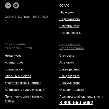
ОСАГО
Медицина
ООО СБ "КС Групп" 2008 - 2025
Недвижимость
©
Строймонтаж
Грузоперевозки
Страхование
Страхование
ответственности
Туроператоров
Нотариусов
Стоимость
Арендаторов
Актуально
Коллекторов
Схема работы
Опасных объектов
Нам доверяют
Удостоверяющих центров
Преимущества
Арбитражных управляющих
Отправить заявку
Причинение вреда третьим
Политика конфиденциальности
лицам
8 800 550 5692