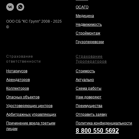
ОСАГО
Медицина
ООО СБ "КС Групп" 2008 - 2025
Недвижимость
©
Строймонтаж
Грузоперевозки
Страхование
Страхование
ответственности
Туроператоров
Нотариусов
Стоимость
Арендаторов
Актуально
Коллекторов
Схема работы
Опасных объектов
Нам доверяют
Удостоверяющих центров
Преимущества
Арбитражных управляющих
Отправить заявку
Причинение вреда третьим
Политика конфиденциальности
лицам
8 800 550 5692