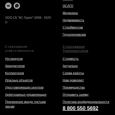
ОСАГО
Медицина
ООО СБ "КС Групп" 2008 - 2025
Недвижимость
©
Строймонтаж
Грузоперевозки
Страхование
Страхование
ответственности
Туроператоров
Нотариусов
Стоимость
Арендаторов
Актуально
Коллекторов
Схема работы
Опасных объектов
Нам доверяют
Удостоверяющих центров
Преимущества
Арбитражных управляющих
Отправить заявку
Причинение вреда третьим
Политика конфиденциальности
лицам
8 800 550 5692