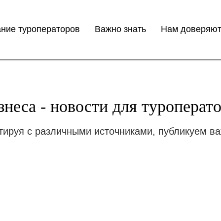
ние туроператоров
ние туроператоров
Важно знать
Важно знать
Нам доверяю
Нам доверяю
неса - новости для туроперато
тируя с различными источниками, публикуем в