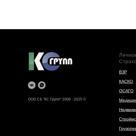
Лично
Страх
ВЗР
КАСКО
ОСАГО
ООО СБ "КС Групп" 2008 - 2025 ©
Медици
Недвижи
Стройм
Грузопе