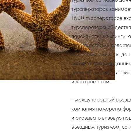
туроператоров занимает
1600 туроператоров вхо
туроператорской деятел
пансионаты, кемпинги, а
турагентствами делаетс
своей компании, т.к. д
сайте, а также выданны
висящий в рамке в офис
и контрагентам.
- международный въездн
компания намерена фор
и оказывать визовую по
въездным туризмом, со