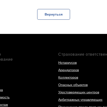
Вернуться
е
Страхование ответстве
ование
Нотариусов
Арендаторов
Коллекторов
Опасных объектов
на
Удостоверяющих центров
мость
Арбитражных управляющих
онтаж