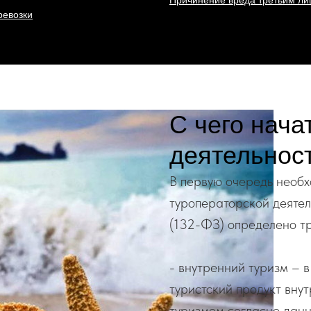
Причинение вреда третьим л
ревозки
С чего нача
деятельнос
В первую очередь необх
туроператорской деяте
(132-ФЗ) определено тр
- внутренний туризм – 
туристский продукт вну
туризмом согласно дан