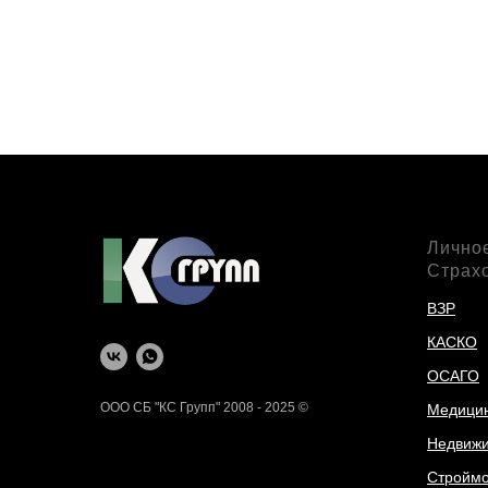
Лично
Страх
ВЗР
КАСКО
ОСАГО
ООО СБ "КС Групп" 2008 - 2025 ©
Медици
Недвижи
Стройм