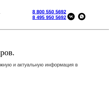
8 800 550 5692
8 800 550 5692
т
т
8 495 950 5692
8 495 950 5692
ров.
ажную и актуальную информация в