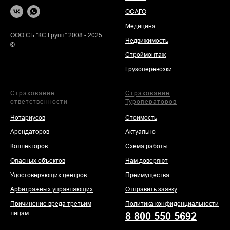
ОСАГО
Медицина
ООО СБ "КС Групп" 2008 - 2025
Недвижимость
©
Строймонтаж
Грузоперевозки
Страхование
Страхование
ответственности
Туроператоров
Нотариусов
Стоимость
Арендаторов
Актуально
Коллекторов
Схема работы
Опасных объектов
Нам доверяют
Удостоверяющих центров
Преимущества
Арбитражных управляющих
Отправить заявку
Причинение вреда третьим
Политика конфиденциальности
лицам
8 800 550 5692