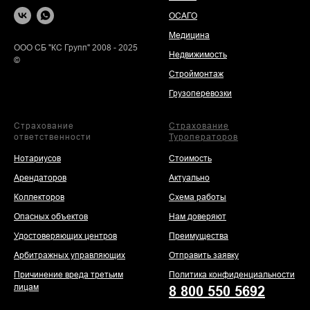
ОСАГО
Медицина
ООО СБ "КС Групп" 2008 - 2025
Недвижимость
©
Строймонтаж
Грузоперевозки
Страхование
Страхование
ответственности
Туроператоров
Нотариусов
Стоимость
Арендаторов
Актуально
Коллекторов
Схема работы
Опасных объектов
Нам доверяют
Удостоверяющих центров
Преимущества
Арбитражных управляющих
Отправить заявку
Причинение вреда третьим
Политика конфиденциальности
лицам
8 800 550 5692